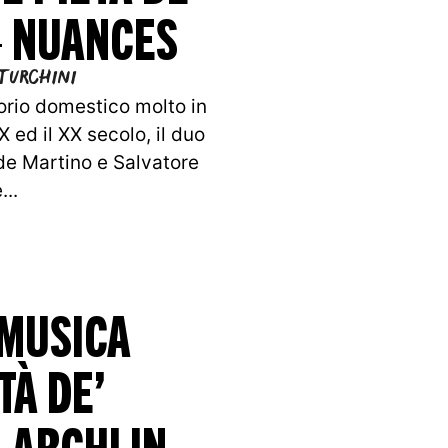
– NUANCES
Turchini
torio domestico molto in
X ed il XX secolo, il duo
de Martino e Salvatore
..
 MUSICA
TÀ DE’
 ARCHI IN