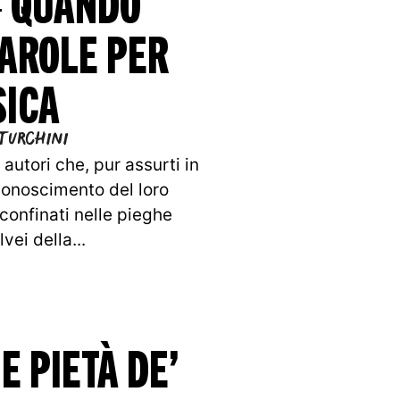
– QUANDO
PAROLE PER
SICA
Turchini
 autori che, pur assurti in
conoscimento del loro
 confinati nelle pieghe
vei della...
E PIETÀ DE’