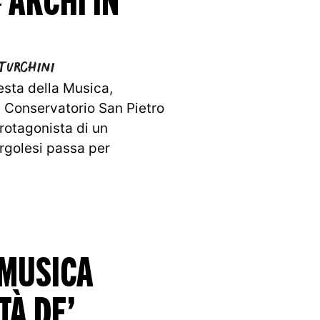
Turchini
Festa della Musica,
l Conservatorio San Pietro
protagonista di un
golesi passa per
 MUSICA
TÀ DE’